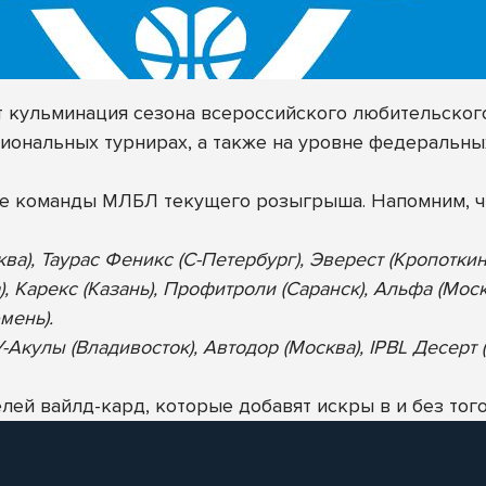
ет кульминация сезона всероссийского любительског
иональных турнирах, а также на уровне федеральны
ие команды МЛБЛ текущего розыгрыша. Напомним, ч
ква), Таурас Феникс (С-Петербург), Эверест (Кропотки
), Карекс (Казань), Профитроли (Саранск), Альфа (Мос
мень).
Акулы (Владивосток), Автодор (Москва), IPBL Десерт (
ей вайлд-кард, которые добавят искры в и без того