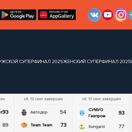
УЖСКОЙ СУПЕРФИНАЛ 2025
ЖЕНСКИЙ СУПЕРФИНАЛ 2025
шен
сб, 13 сент. завершен
сб, 13 сент. завершен
СУМУО
93
54
93
кс
Автодор
Газпром
89
73
Team Team
77
Sungard