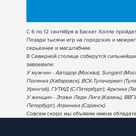
С 6 по 12 сентября в Баскет Холле пройд
Позади тысячи игр на городских и межрег
серьезнее и масштабнее.
В Северной столице соберутся сильнейш
завоевали:
У мужчин - Автодор (Москва), Sungard (Мос
Полянка (Хабаровск), ВСК-Тулачермет (Тула
Уренгой), ГУТИД (С-Петербург), Арктика (Тю
У женщин - Этажи Леди Лига (Казань), ВВГУ-
Петербург), Атриника (Саранск).
Совсем скоро мы объявим имена обладател