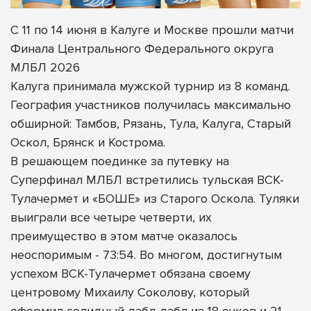
С 11 по 14 июня в Калуге и Москве прошли матчи
Финала Центрального Федерального округа
МЛБЛ 2026
Калуга принимала мужской турнир из 8 команд.
География участников получилась максимально
обширной: Тамбов, Рязань, Тула, Калуга, Старый
Оскол, Брянск и Кострома.
В решающем поединке за путевку на
Суперфинал МЛБЛ встретились тульская ВСК-
Тулачермет и «БОШЕ» из Старого Оскола. Туляки
выиграли все четыре четверти, их
преимущество в этом матче оказалось
неоспоримым - 73:54. Во многом, достигнутым
успехом ВСК-Тулачермет обязана своему
центровому Михаилу Соколову, который
оформил солидный дабл-дабл из 18 очков и 21