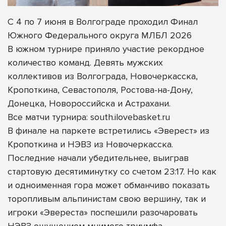
С 4 по 7 июня в Волгограде проходил Финал
Южного Федерального округа МЛБЛ 2026
В южном турнире приняло участие рекордное
количество команд. Девять мужских
коллективов из Волгограда, Новочеркасска,
Кропоткина, Севастополя, Ростова-на-Дону,
Донецка, Новороссийска и Астрахани.
Все матчи турнира: south.ilovebasket.ru
В финале на паркете встретились «Эверест» из
Кропоткина и НЭВЗ из Новочеркасска.
Последние начали убедительнее, выиграв
стартовую десятиминутку со счетом 23:17. Но как
и одноименная гора может обманчиво показать
торопливым альпинистам свою вершину, так и
игроки «Эвереста» поспешили разочаровать
НЭВЗ ощущением мнимого триумфа.