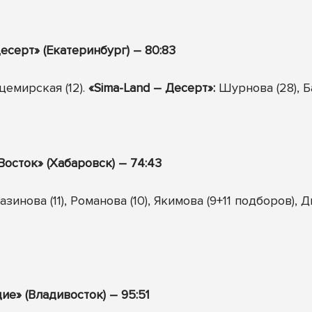
есерт» (Екатеринбург) – 80:83
цемирская (12).
«
Sima
-
Land
– Десерт»:
Шурнова (28), Б
осток» (Хабаровск) – 74:43
зинова (11), Романова (10), Якимова (9+11 подборов), 
ие» (Владивосток) – 95:51