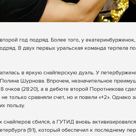
второй год подряд. Более того, у екатеринбурженок
одряд. В двух первых уральская команда терпела п
тилась в яркую снайперскую дуэль. У петербурженок
а Полина Шурнова. Впрочем, незначительное преимущ
 8 очков (28:20), а в дебюте второй Поротникова сде
не только сравняли счет, но и повели «+2». Однако
их пользу.
х снайперов сбился, а ГУТИД вновь активизировался
рбурга (9:1), который обеспечил к последнему пере