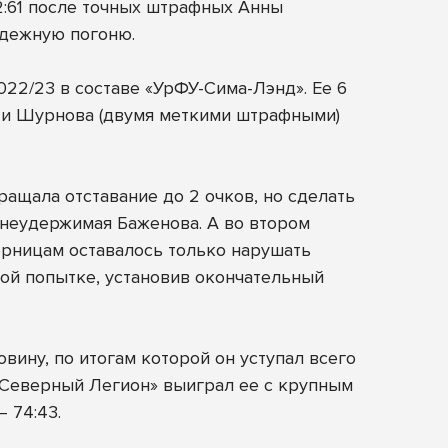
72:61 после точных штрафных Анны
надежную погоню.
22/23 в составе «УрФУ-Сима-Лэнд». Ее 6
) и Шурнова (двумя меткими штрафными)
ащала отставание до 2 очков, но сделать
 неудержимая Баженова. А во втором
ерницам оставалось только нарушать
ной попытке, установив окончательный
ину, по итогам которой он уступал всего
 «Северный Легион» выиграл ее с крупным
 74:43.