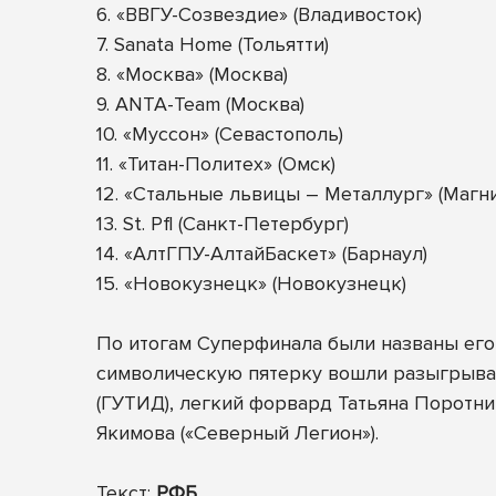
6. «ВВГУ-Созвездие» (Владивосток)
7. Sanata Home (Тольятти)
8. «Москва» (Москва)
9. ANTA-Team (Москва)
10. «Муссон» (Севастополь)
11. «Титан-Политех» (Омск)
12. «Стальные львицы – Металлург» (Магн
13. St. Pfl (Санкт-Петербург)
14. «АлтГПУ-АлтайБаскет» (Барнаул)
15. «Новокузнецк» (Новокузнецк)
По итогам Суперфинала были названы его 
символическую пятерку вошли разыгрыва
(ГУТИД), легкий форвард Татьяна Поротни
Якимова («Северный Легион»).
Текст:
РФБ