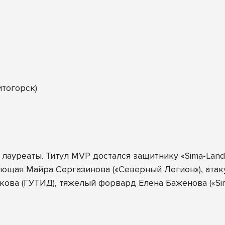
итогорск)
лауреаты. Титул MVP достался защитнику «Sima-Lan
ющая Майра Сергазинова («Северный Легион»), ата
кова (ГУТИД), тяжелый форвард Елена Баженова («Sim