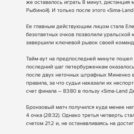
же оставалось играть 8 минут, дистанция
Рыбиной). И только после этого «Sima-Lan
Ее главным действующим лицом стала Еле
безответных очков позволили уральской к
завершили ключевой рывок своей команды 
Тайм-аут на предпоследней минуте пошел 
последний шаг петербурженкам оказалось 
после двух неточных штрафных Миненко в
правила, за что судьи наказали их неспо
счет финала – 83:80 в пользу «Sima-Land Д
Бронзовый матч получился куда менее нап
4 очка (28:32). Однако третья четверть 
счетом 21:2 и, не останавливаясь на дости