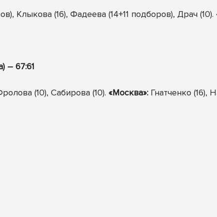
), Клыкова (16), Фадеева (14+11 подборов), Драч (10).
) – 67:61
ролова (10), Сабирова (10).
«Москва»:
Гнатченко (16),