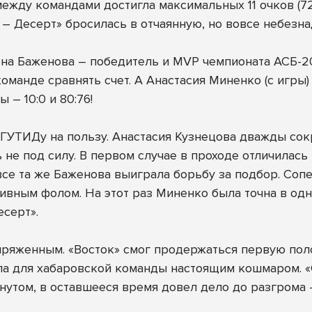
 между командами достигла максимальных 11 очков (
d – Десерт» бросилась в отчаянную, но вовсе небез
на Баженова – победитель и MVP чемпионата АСБ-20
оманде сравнять счет. А Анастасия Миненко (с игры
– 10:0 и 80:76!
ГУТИДу на пользу. Анастасия Кузнецова дважды сокр
не под силу. В первом случае в проходе отличилась
се та же Баженова выиграла борьбу за подбор. Соп
ртивным фолом. На этот раз Миненко была точна в од
есерт».
ряженным. «Восток» смог продержаться первую полов
стала для хабаровской команды настоящим кошмаром.
гнутом, в оставшееся время довел дело до разгрома –