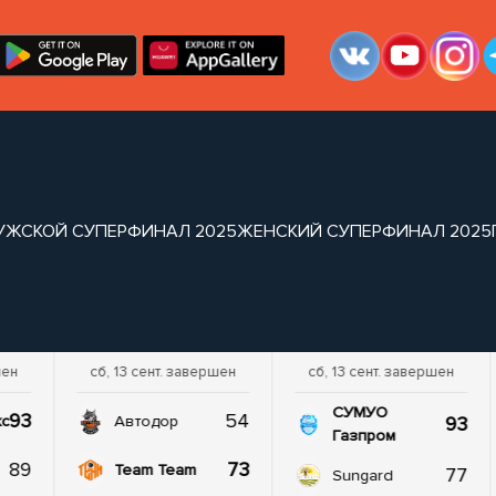
УЖСКОЙ СУПЕРФИНАЛ 2025
ЖЕНСКИЙ СУПЕРФИНАЛ 2025
шен
сб, 13 сент. завершен
сб, 13 сент. завершен
СУМУО
93
54
93
кс
Автодор
Газпром
89
73
Team Team
77
Sungard