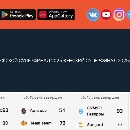
УЖСКОЙ СУПЕРФИНАЛ 2025
ЖЕНСКИЙ СУПЕРФИНАЛ 2025
шен
сб, 13 сент. завершен
сб, 13 сент. завершен
СУМУО
93
54
93
кс
Автодор
Газпром
89
73
Team Team
77
Sungard