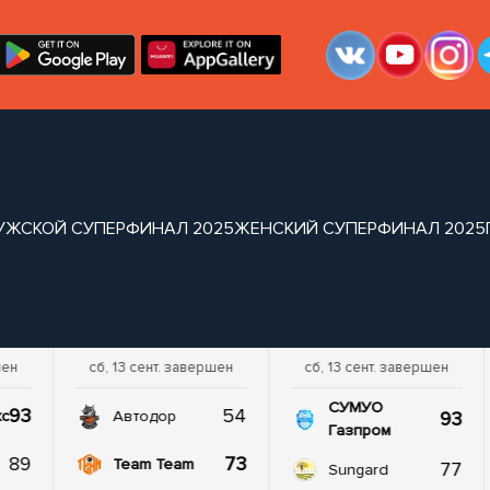
УЖСКОЙ СУПЕРФИНАЛ 2025
ЖЕНСКИЙ СУПЕРФИНАЛ 2025
шен
сб, 13 сент. завершен
сб, 13 сент. завершен
СУМУО
93
54
93
кс
Автодор
Газпром
89
73
Team Team
77
Sungard