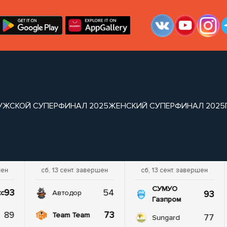
УЖСКОЙ СУПЕРФИНАЛ 2025
ЖЕНСКИЙ СУПЕРФИНАЛ 2025
шен
сб, 13 сент. завершен
сб, 13 сент. завершен
СУМУО
93
54
93
кс
Автодор
Газпром
89
73
Team Team
77
Sungard