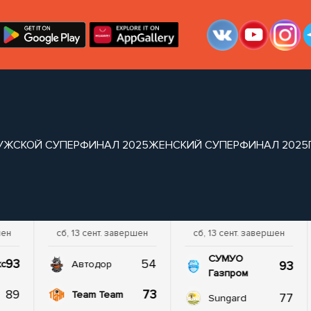
УЖСКОЙ СУПЕРФИНАЛ 2025
ЖЕНСКИЙ СУПЕРФИНАЛ 2025
шен
сб, 13 сент. завершен
сб, 13 сент. завершен
СУМУО
93
54
93
кс
Автодор
Газпром
89
73
Team Team
77
Sungard