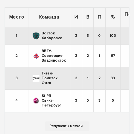
Пос
Место
Команда
И
В
П
%
Восток
1
3
3
0
100
Хабаровск
ВВГУ-
2
Созвездие
3
2
1
67
Владивосток
Титан-
3
Политех
3
1
2
33
Омск
St.Pfl
4
Санкт-
3
0
3
0
Петербург