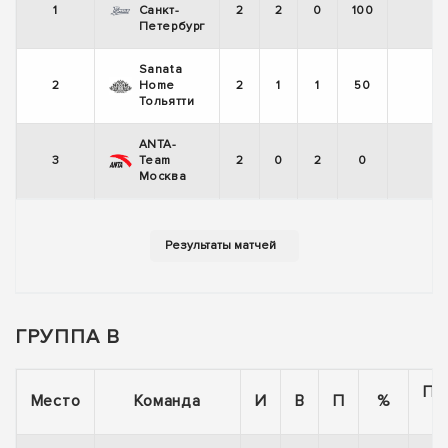
1
Санкт-
2
2
0
100
+
Петербург
Sanata
2
Home
2
1
1
50
+
Тольятти
ANTA-
3
Team
2
0
2
0
-
Москва
ГРУППА B
По
Место
Команда
И
В
П
%