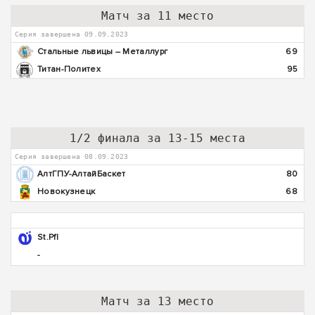
Матч за 11 место
Серия завершена 09.09.2023
Стальные львицы – Металлург
69
Титан-Политех
95
1/2 финала за 13-15 места
Серия завершена 08.09.2023
АлтГПУ-АлтайБаскет
80
Новокузнецк
68
St.Pfl
-
Матч за 13 место