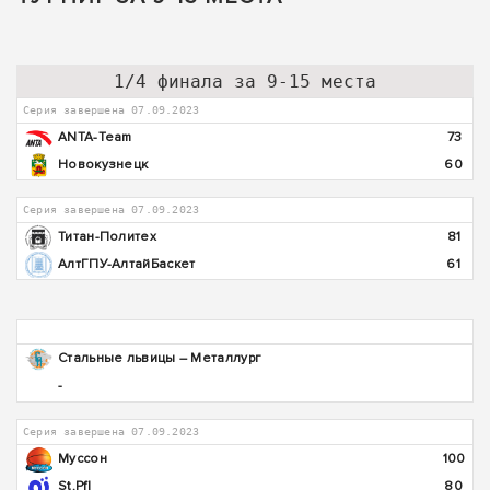
1/4 финала за 9-15 места
Серия завершена 07.09.2023
ANTA-Team
73
Новокузнецк
60
Серия завершена 07.09.2023
Титан-Политех
81
АлтГПУ-АлтайБаскет
61
Стальные львицы – Металлург
-
Серия завершена 07.09.2023
Муссон
100
St.Pfl
80