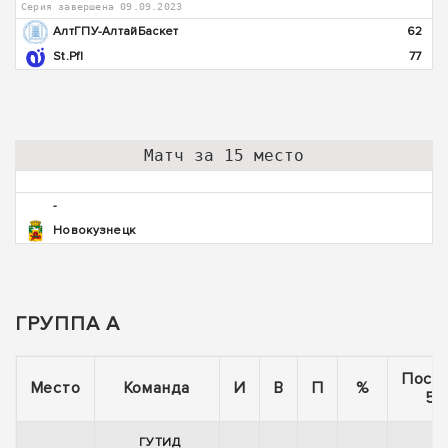
Серия завершена 09.09.2023
АлтГПУ-АлтайБаскет
62
St.Pfl
77
Матч за 15 место
-
Новокузнецк
ГРУППА A
Посл
Место
Команда
И
В
П
%
5 
ГУТИД