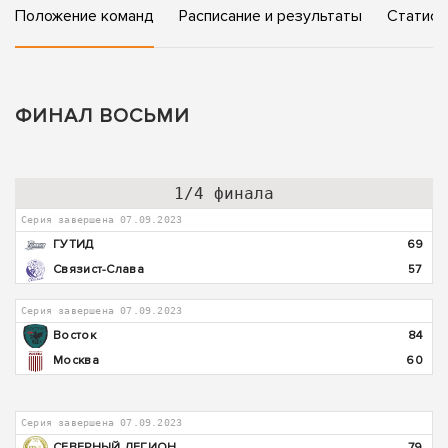
Положение команд
Расписание и результаты
Статист
ФИНАЛ ВОСЬМИ
1/4 финала
Серия завершена 07.09.2023
ГУТИД
69
Связист-Слава
57
Серия завершена 07.09.2023
Восток
84
Москва
60
Серия завершена 07.09.2023
СЕВЕРНЫЙ ЛЕГИОН
79