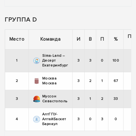
ГРУППА D
По
Место
Команда
И
В
П
%
Sima-Land –
1
Десерт
3
3
0
100
Екатеринбург
Москва
2
3
2
1
67
Москва
Муссон
3
3
1
2
33
Севастополь
АлтГПУ-
4
АлтайБаскет
3
0
3
0
Барнаул