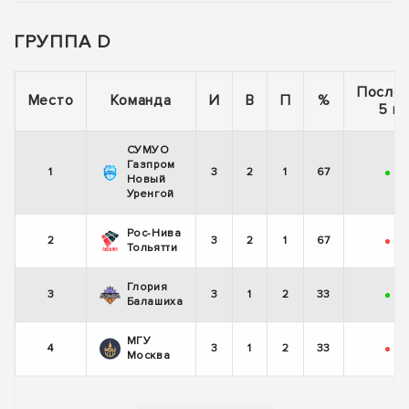
ГРУППА D
После
Место
Команда
И
В
П
%
5 иг
СУМУО
Газпром
1
3
2
1
67
+
-
Новый
Уренгой
Рос-Нива
2
3
2
1
67
-
+
Тольятти
Глория
3
3
1
2
33
+
-
Балашиха
МГУ
4
3
1
2
33
-
+
Москва