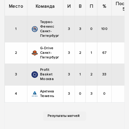
Посл
Место
Команда
И
В
П
%
5 
Таурас-
Феникс
1
3
3
0
100
+
Санкт-
Петербург
G-Drive
2
Санкт-
3
2
1
67
-
Петербург
Profit
3
Basket
3
1
2
33
+
Москва
Арктика
4
3
0
3
0
-
Тюмень