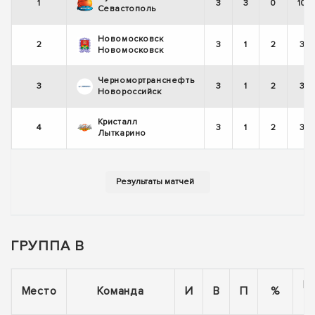
1
3
3
0
100
Севастополь
Новомосковск
2
3
1
2
33
Новомосковск
Черномортранснефть
3
3
1
2
33
Новороссийск
Кристалл
4
3
1
2
33
Лыткарино
ГРУППА B
П
Место
Команда
И
В
П
%