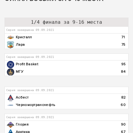
1/4 финала за 9-16 места
Серия завершена 09.09.2021
Кристалл
71
Лара
75
Серия завершена 09.09.2021
Profit Basket
95
МГУ
84
Серия завершена 09.09.2021
Асбест
82
Черномортранснефть
60
Серия завершена 09.09.2021
Глория
90
Арктика
67