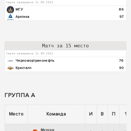
Серия завершена 11.09.2021
МГУ
86
Арктика
97
Матч за 15 место
Серия завершена 11.09.2021
Черномортранснефть
76
Кристалл
90
ГРУППА А
Место
Команда
И
В
П
%
Муссон