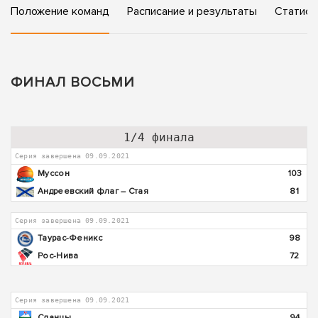
Положение команд
Расписание и результаты
Статист
ФИНАЛ ВОСЬМИ
1/4 финала
Серия завершена 09.09.2021
Муссон
103
Андреевский флаг – Стая
81
Серия завершена 09.09.2021
Таурас-Феникс
98
Рос-Нива
72
Серия завершена 09.09.2021
Сланцы
94