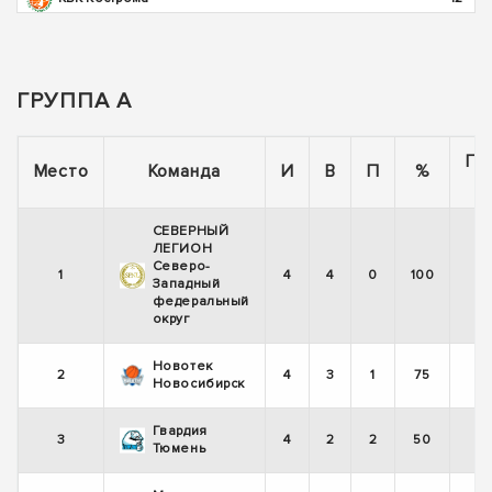
ГРУППА А
По
Место
Команда
И
В
П
%
СЕВЕРНЫЙ
ЛЕГИОН
Северо-
1
4
4
0
100
Западный
федеральный
округ
Новотек
2
4
3
1
75
Новосибирск
Гвардия
3
4
2
2
50
Тюмень