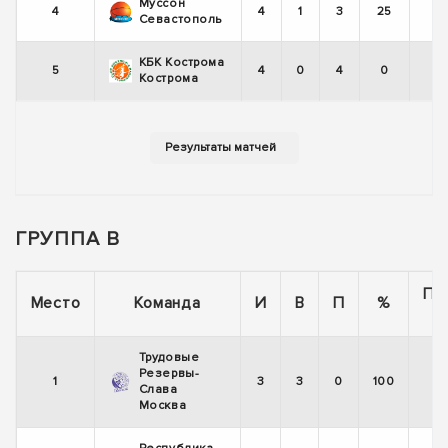
Муссон
4
4
1
3
25
Севастополь
КБК Кострома
5
4
0
4
0
Кострома
ГРУППА B
По
Место
Команда
И
В
П
%
Трудовые
Резервы-
1
3
3
0
100
Слава
Москва