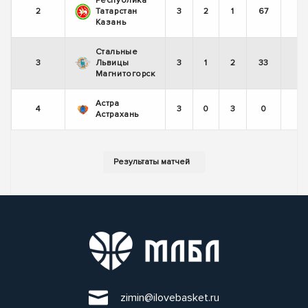
Республика
2
Татарстан
3
2
1
67
Казань
Стальные
3
Львицы
3
1
2
33
Магнитогорск
Астра
4
3
0
3
0
Астрахань
zimin@ilovebasket.ru