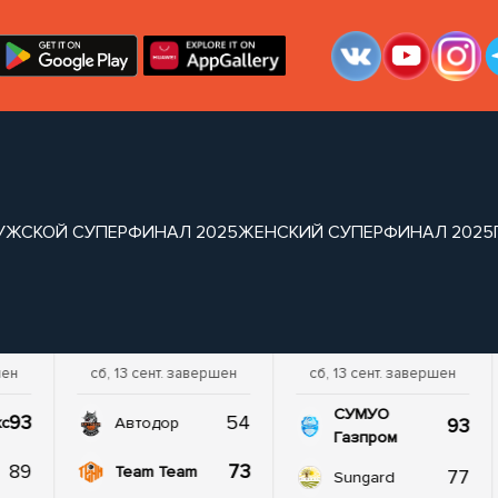
УЖСКОЙ СУПЕРФИНАЛ 2025
ЖЕНСКИЙ СУПЕРФИНАЛ 2025
шен
сб, 13 сент. завершен
сб, 13 сент. завершен
СУМУО
93
54
93
кс
Автодор
Газпром
89
73
Team Team
77
Sungard