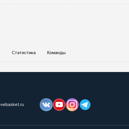
ы
Статистика
Команды
ovebasket.ru