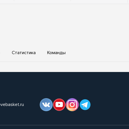
ы
Статистика
Команды
ovebasket.ru