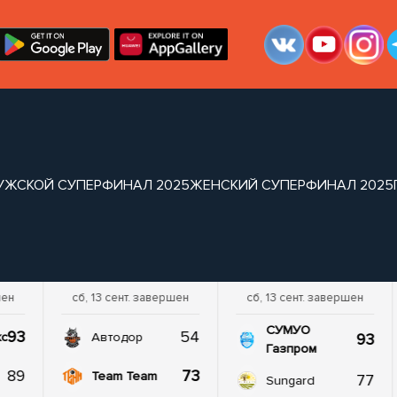
УЖСКОЙ СУПЕРФИНАЛ 2025
ЖЕНСКИЙ СУПЕРФИНАЛ 2025
шен
сб, 13 сент. завершен
сб, 13 сент. завершен
СУМУО
93
54
93
кс
Автодор
Газпром
89
73
Team Team
77
Sungard